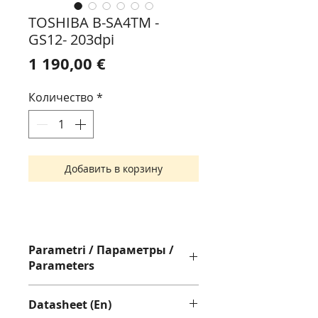
TOSHIBA B-SA4TM -
GS12- 203dpi
Цена
1 190,00 €
Количество
*
Добавить в корзину
Parametri / Параметры /
Parameters
Sensor: Reflective, Transmissive
Datasheet (En)
User Interface: LCD screen (16