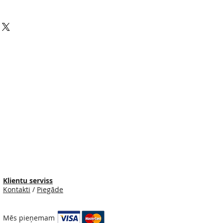
Klientu serviss
Kontakti
/
Piegāde
Mēs pieņemam