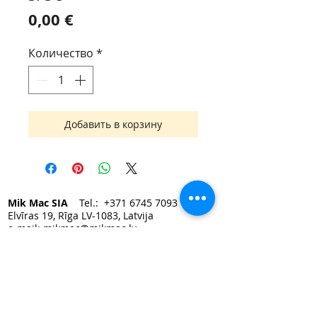
Цена
0,00 €
Количество
*
Добавить в корзину
Mik Mac SIA
Tel.:
+371 6745 7093
Elvīras 19, Rīga LV-1083, Latvija
e-mail:
mikmac@mikmac.lv
Darba laiks:
Pirmdien — Piektdien 9:00 - 17:00.
Sestdiena, Svētdiena — slēgts.