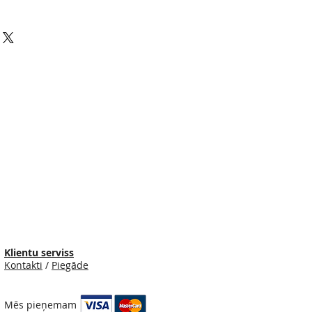
Klientu serviss
Kontakti
/
Piegāde
Mēs pieņemam