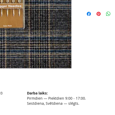
93
Darba laiks:
Pirmdien — Piektdien 9:00 - 17:00.
Sestdiena, Svētdiena — slēgts.