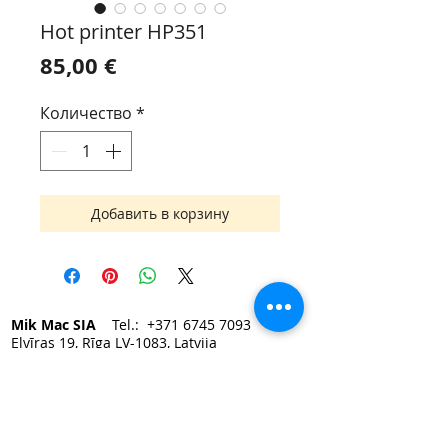
Hot printer HP351
Цена
85,00 €
Количество
*
Добавить в корзину
Mik Mac SIA
Tel.:
+371 6745 7093
Elvīras 19, Rīga LV-1083, Latvija
e-mail:
mikmac@mikmac.lv
Darba laiks:
Pirmdien — Piektdien 9:00 - 17:00.
Sestdiena, Svētdiena — slēgts.