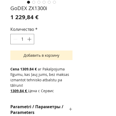
GoDEX ZX1300i
Цена
1 229,84 €
Количество
*
Добавить в корзину
Cena 1309.84 €
ar Pakalpojuma
līgumu, kas ļauj jums, bez maksas
izmantot tehnisko atbalstu pa
tālruni!
1309.84
€
Цена с Сервис
контрактом, позволит вам,
бесплатно пользоваться
Parametri / Параметры /
технической поддержкой по
Parameters
телефону !