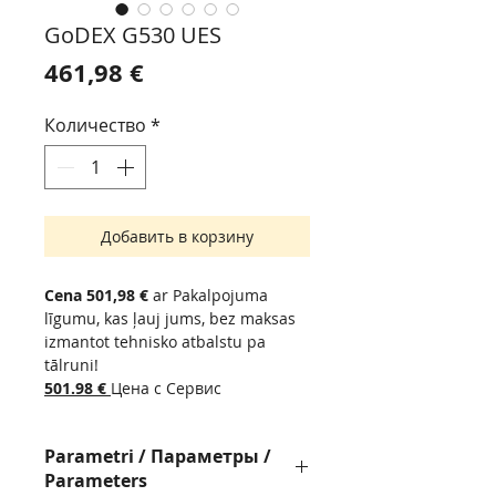
GoDEX G530 UES
Цена
461,98 €
Количество
*
Добавить в корзину
Cena 501,98 €
ar Pakalpojuma
līgumu, kas ļauj jums, bez maksas
izmantot tehnisko atbalstu pa
tālruni!
501.98
€
Цена с Сервис
контрактом, позволит вам,
бесплатно пользоваться
Parametri / Параметры /
технической поддержкой по
Parameters
телефону !