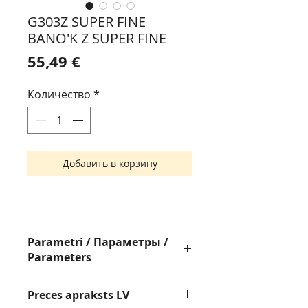
G303Z SUPER FINE
BANO'K Z SUPER FINE
Цена
55,49 €
Количество
*
Добавить в корзину
Parametri / Параметры /
Parameters
Pistole ar
SUPER FINE MARK I
adatu
Preces apraksts LV
Пистолет с
SUPER
FINE MARK