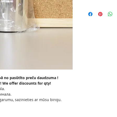
bā no pasūtīto preču daudzuma !
We offer discounts for qty!
āla.
инала.
 garumu, sazinieties ar mūsu biroju.
или другое количество метров в
ис.
gth per roll, please contact our office.