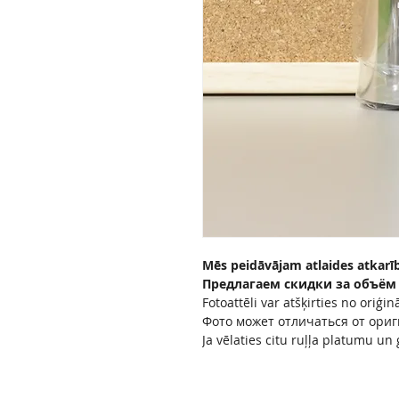
Mēs peidāvājam atlaides atkarī
Предлагаем скидки за объём ! 
Fotoattēli var atšķirties no oriģin
Фото может отличаться от ориг
Ja vēlaties citu ruļļa platumu un
Если Вы хотите другие ширины 
рулоне, то обратитесь в наш оф
If you wish different width or len