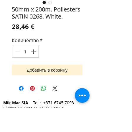
50mm x 200m. Poliesters
SATIN 0268. White.
Цена
28,46 €
Количество
*
Добавить в корзину
Mik Mac SIA
Tel.:
+371 6745 7093
Elvīras 19, Rīga LV-1083, Latvija
e-mail:
mikmac@mikmac.lv
Darba laiks:
Pirmdien — Piektdien 9:00 - 17:00.