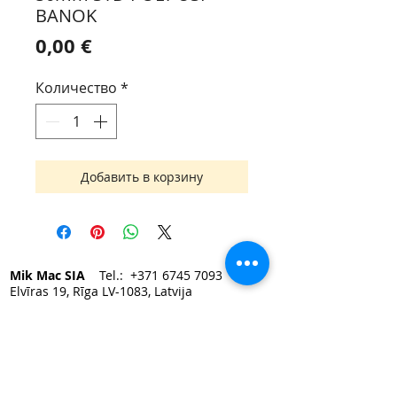
BANOK
Цена
0,00 €
Количество
*
Добавить в корзину
Mik Mac SIA
Tel.:
+371 6745 7093
Elvīras 19, Rīga LV-1083, Latvija
e-mail:
mikmac@mikmac.lv
Darba laiks:
Pirmdien — Piektdien 9:00 - 17:00.
Sestdiena, Svētdiena — slēgts.