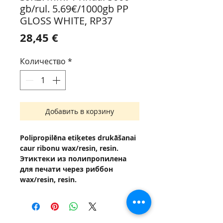
gb/rul. 5.69€/1000gb PP
GLOSS WHITE, RP37
Цена
28,45 €
Количество
*
Добавить в корзину
Polipropilēna etiķetes drukāšanai
caur ribonu wax/resin, resin.
Этиктеки из полипропилена
для печати через риббон
wax/resin, resin.
Fotoattēli var atšķirties no oriģināla.
Фото может отличатся от
оригинала.
Līme, Kлей, Glue : Permanent