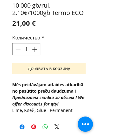
10 000 gb/rul.
2.10€/1000gb Termo ECO
Цена
21,00 €
Количество
*
Добавить в корзину
Mēs peidāvājam atlaides atkarībā
no pasūtīto preču daudzuma !
Предлагаем скидки за объём ! We
offer discounts for qty!
Līme, Kлей, Glue : Permanent
(Acrylic based adhesive, -10 °C to
+50°C.
Serdenis , Внутренняя втулка,
Inside diam Ø 38мм.