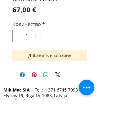
Цена
67,00 €
Количество
*
Добавить в корзину
Mik Mac SIA
Tel.:
+371 6745 7093
Elvīras 19, Rīga LV-1083, Latvija
e-mail:
mikmac@mikmac.lv
Darba laiks:
Pirmdien — Piektdien 9:00 - 17:00.
Sestdiena, Svētdiena — slēgts.