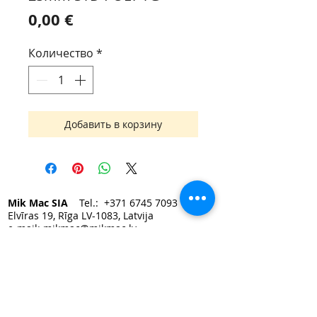
Цена
0,00 €
Количество
*
Добавить в корзину
Mik Mac SIA
Tel.:
+371 6745 7093
Elvīras 19, Rīga LV-1083, Latvija
e-mail:
mikmac@mikmac.lv
Darba laiks:
Pirmdien — Piektdien 9:00 - 17:00.
Sestdiena, Svētdiena — slēgts.