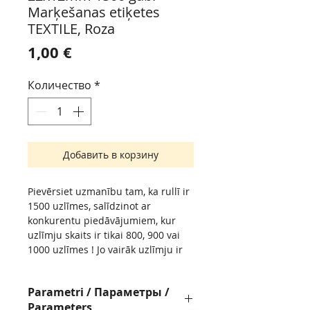
Marķešanas etiķetes
TEXTILE, Roza
Цена
1,00 €
Количество
*
Добавить в корзину
Pievērsiet uzmanību tam, ka rullī ir
1500 uzlīmes, salīdzinot ar
konkurentu piedāvājumiem, kur
uzlīmju skaits ir tikai 800, 900 vai
1000 uzlīmes ! Jo vairāk uzlīmju ir
rullī, jo retāk būs jāpārtauc darbs
jaunu ruļļu nomaiņai !
Parametri / Параметры /
Обратите внимание, что в рулоне
Parameters
1500 наклеек, а не 800, 900 или