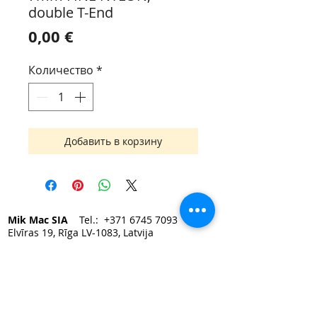
double T-End
Цена
0,00 €
Количество
*
Добавить в корзину
Mik Mac SIA
Tel.:
+371 6745 7093
Elvīras 19, Rīga LV-1083, Latvija
e-mail:
mikmac@mikmac.lv
Darba laiks:
Pirmdien — Piektdien 9:00 - 17:00.
Sestdiena, Svētdiena — slēgts.