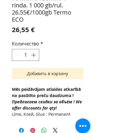
rinda. 1 000 gb/rul.
26.55€/1000gb Termo
ECO
Цена
26,55 €
Количество
*
Добавить в корзину
Mēs peidāvājam atlaides atkarībā
no pasūtīto preču daudzuma !
Предлагаем скидки за объём ! We
offer discounts for qty!
Līme, Kлей, Glue : Permanent
(Acrylic based adhesive, -10 °C to
+50°C.
Serdenis , Внутренняя втулка,