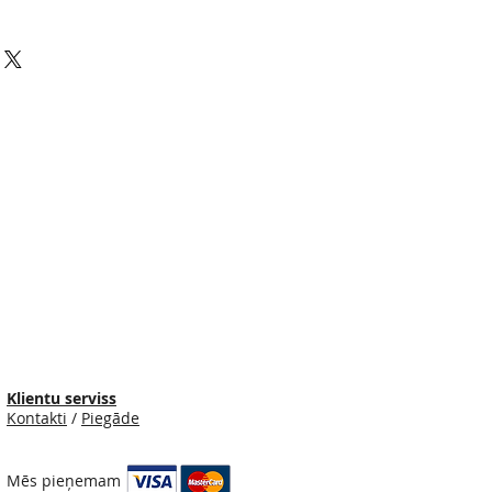
Klientu serviss
Kontakti
/
Piegāde
Mēs pieņemam