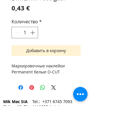
Цена
0,43 €
Количество
*
Добавить в корзину
Маркировочные наклейки
Permanent белые O-CUT
Mik Mac SIA
Tel.:
+371 6745 7093
Elvīras 19, Rīga LV-1083, Latvija
e-mail:
mikmac@mikmac.lv
Darba laiks:
Pirmdien — Piektdien 9:00 - 17:00.