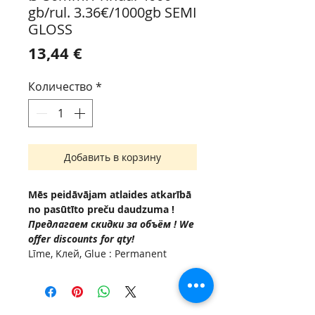
gb/rul. 3.36€/1000gb SEMI
GLOSS
Цена
13,44 €
Количество
*
Добавить в корзину
Mēs peidāvājam atlaides atkarībā
no pasūtīto preču daudzuma !
Предлагаем скидки за объём ! We
offer discounts for qty!
Līme, Kлей, Glue : Permanent
(Acrylic based adhesive, -10 °C to
+50°C.
Serdenis , Внутренняя втулка,
Inside diam Ø 38мм.